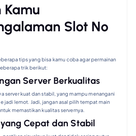
n Kamu
galaman Slot No
eberapa tips yang bisa kamu coba agar permainan
berapa trik berikut:
dengan Server Berkualitas
nya server kuat dan stabil, yang mampu menangani
adi lemot. Jadi, jangan asal pilih tempat main
 untuk memastikan kualitas servernya.
 yang Cepat dan Stabil