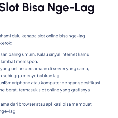
Slot Bisa Nge-Lag
hami dulu kenapa slot online bisa nge-lag.
 kerok:
lasan paling umum. Kalau sinyal internet kamu
di lambat merespon.
yang online bersamaan di server yang sama,
an sehingga menyebabkan lag.
uni
Smartphone atau komputer dengan spesifikasi
 berat, termasuk slot online yang grafisnya
 lama dari browser atau aplikasi bisa membuat
nge-lag.