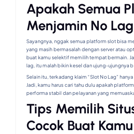
Apakah Semua Pla
Menjamin No La
Sayangnya, nggak semua platform slot bisa m
yang masih bermasalah dengan server atau opt
buat kamu selektif memilih tempat bermain. Ja
lag, itu malah bikin kesel dan ujung-ujungnya b
Selain itu, terkadang klaim “Slot No Lag” hany
Jadi, kamu harus cari tahu dulu apakah platfo
performa stabil dan pelayanan yang memuask
Tips Memilih Situ
Cocok Buat Kamu