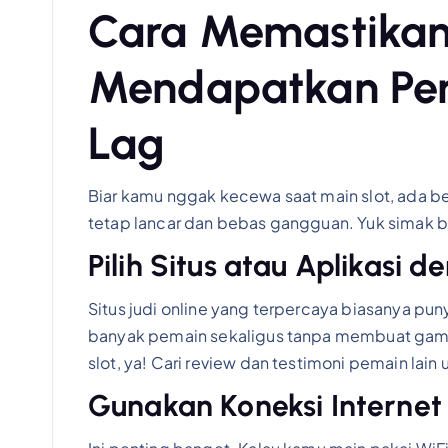
Cara Memastika
Mendapatkan Pen
Lag
Biar kamu nggak kecewa saat main slot, ada b
tetap lancar dan bebas gangguan. Yuk simak be
Pilih Situs atau Aplikasi 
Situs judi online yang terpercaya biasanya pu
banyak pemain sekaligus tanpa membuat game j
slot, ya! Cari review dan testimoni pemain lain
Gunakan Koneksi Internet