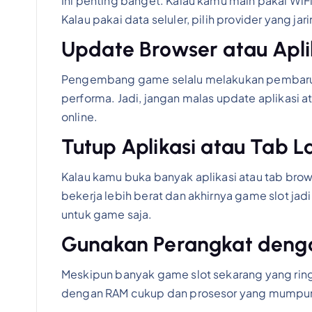
Ini penting banget. Kalau kamu main pakai WiFi,
Kalau pakai data seluler, pilih provider yang 
Update Browser atau Apli
Pengembang game selalu melakukan pembaru
performa. Jadi, jangan malas update aplikasi 
online.
Tutup Aplikasi atau Tab L
Kalau kamu buka banyak aplikasi atau tab brows
bekerja lebih berat dan akhirnya game slot ja
untuk game saja.
Gunakan Perangkat denga
Meskipun banyak game slot sekarang yang ri
dengan RAM cukup dan prosesor yang mumpun