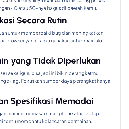
 pastikan sinyalnya kuat dan tidak sering putus.
jaringan 4G atau 5G-nya bagus di daerah kamu.
kasi Secara Rutin
an untuk memperbaiki bug dan meningkatkan
atau browser yang kamu gunakan untuk main slot
ain yang Tidak Diperlukan
er sekaligus, bisa jadi ini bikin perangkatmu
di nge-lag. Fokuskan sumber daya perangkat hanya
n Spesifikasi Memadai
ngan, namun memakai smartphone atau laptop
i tentu membantu kelancaran permainan.