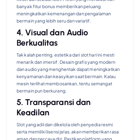
banyak fitur bonus memberikan peluang
meningkatkan kemenangan dan pengalaman
bermain yang lebih seru dan variatif.
4. Visual dan Audio
Berkualitas
Tak kalah penting, estetika dari slot hari ini mesti
menarik dan imersif. Desain grafis yang modern
dan audio yang menghentak dapat meningkatkan
kenyamanan dan keasyikan saat bermain. Kalau
mesin terlihat membosankan, tentu semangat
bermain pun berkurang.
5. Transparansi dan
Keadilan
Slot yang adil dan dikelola oleh penyedia resmi
serta memiliki lisensi jelas, akan memberikan rasa
aman dan percaya diri. Pastikan platform yang