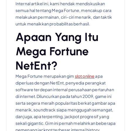
Internal artikel ini, kami hendak mendiskusikan
semua hal tentang Mega Fortune, mencakup cara
melakukan permainan, ciri-ciri menarik, dan taktik
untuk menaikkan probabilitas berhasil.
Apaan Yang Itu
Mega Fortune
NetEnt?
Mega Fortune merupakan gim
slot online
apa
diperluas dengan NetEnt, penyedia perangkat
software terdepan internal perusahaan pertaruhan
di internet.Diluncurkan pada tahun 2009, game ini
serta segera meraih popularitas berkat gambar apa
menarik, soundtrack siapa menggugah semangat,
dan juga, apa terpenting, jackpot progresif yang
sekali gigantic. Gim ini pernah melahirkan beberapa
pemenang jackpot terbesar internal history