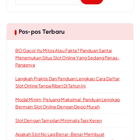
a
r
i
u
n
Pos-pos Terbaru
t
u
BO Gacor Itu Mitos Atau Fakta? Panduan Santai
k
Menemukan Situs Slot Online Yang Sedang Panas-
:
Panasnya
Langkah Praktis Dan Panduan Lengkap Cara Daftar
Slot Online Tanpa Ribet Di Tahun Ini
Modal Minim, Peluang Maksimal: Panduan Lengkap
Bermain Slot Online Dengan Depo Murah
Slot Dengan Tampilan Minimalis Tapi Keren
Apakah Slot No Lag Benar-Benar Membuat