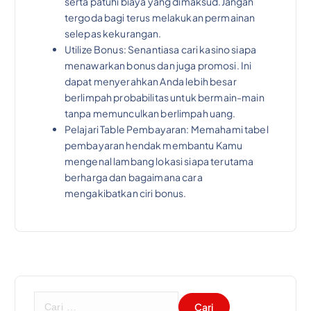
serta patuhi biaya yang dimaksud.Jangan
tergoda bagi terus melakukan permainan
selepas kekurangan.
Utilize Bonus: Senantiasa cari kasino siapa
menawarkan bonus dan juga promosi. Ini
dapat menyerahkan Anda lebih besar
berlimpah probabilitas untuk bermain-main
tanpa memunculkan berlimpah uang.
Pelajari Table Pembayaran: Memahami tabel
pembayaran hendak membantu Kamu
mengenal lambang lokasi siapa terutama
berharga dan bagaimana cara
mengakibatkan ciri bonus.
C