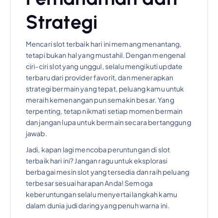
Strategi
Mencari slot terbaik hari ini memang menantang,
tetapi bukan hal yang mustahil. Dengan mengenal
ciri-ciri slot yang unggul, selalu mengikuti update
terbaru dari provider favorit, dan menerapkan
strategi bermain yang tepat, peluang kamu untuk
meraih kemenangan pun semakin besar. Yang
terpenting, tetap nikmati setiap momen bermain
dan jangan lupa untuk bermain secara bertanggung
jawab.
Jadi, kapan lagi mencoba peruntungan di slot
terbaik hari ini? Jangan ragu untuk eksplorasi
berbagai mesin slot yang tersedia dan raih peluang
terbesar sesuai harapan Anda! Semoga
keberuntungan selalu menyertai langkah kamu
dalam dunia judi daring yang penuh warna ini.