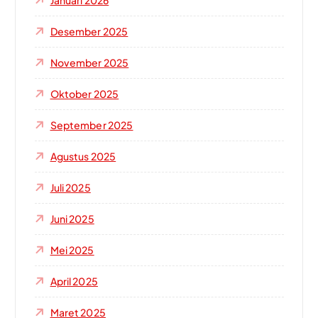
Desember 2025
November 2025
Oktober 2025
September 2025
Agustus 2025
Juli 2025
Juni 2025
Mei 2025
April 2025
Maret 2025