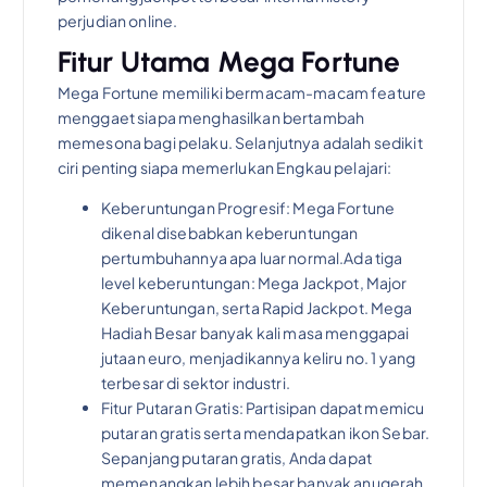
perjudian online.
Fitur Utama Mega Fortune
Mega Fortune memiliki bermacam-macam feature
menggaet siapa menghasilkan bertambah
memesona bagi pelaku. Selanjutnya adalah sedikit
ciri penting siapa memerlukan Engkau pelajari:
Keberuntungan Progresif: Mega Fortune
dikenal disebabkan keberuntungan
pertumbuhannya apa luar normal.Ada tiga
level keberuntungan: Mega Jackpot, Major
Keberuntungan, serta Rapid Jackpot. Mega
Hadiah Besar banyak kali masa menggapai
jutaan euro, menjadikannya keliru no. 1 yang
terbesar di sektor industri.
Fitur Putaran Gratis: Partisipan dapat memicu
putaran gratis serta mendapatkan ikon Sebar.
Sepanjang putaran gratis, Anda dapat
memenangkan lebih besar banyak anugerah