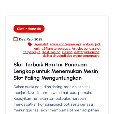
Slot Indonesia
Des, Rab, 2025
agen slot
,
agen slot terpercaya
,
aplikasi judi
online24jam terpercaya
,
Article
,
bandar slot
terpercaya
,
Best Casino
,
Casino
,
daftar judi online
,
daftar situs judi slot online terpercaya
,
Slot Terbaik Hari Ini: Panduan
Lengkap untuk Menemukan Mesin
Slot Paling Menguntungkan
Dalam dunia perjudian daring, mesin slot selalu
menjadi favorit nomor satu di hati para pemain.
Keasyikan menekan tombol putar, harapan
mendapatkan kombinasi jackpot, serta sensasi
menunggu hasil akhir membuat slot menjadi pilihan