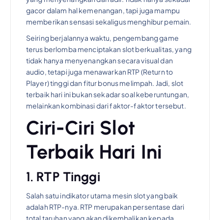
gacor dalam hal kemenangan, tapi juga mampu
memberikan sensasi sekaligus menghibur pemain.
Seiring berjalannya waktu, pengembang game
terus berlomba menciptakan slot berkualitas, yang
tidak hanya menyenangkan secara visual dan
audio, tetapi juga menawarkan RTP (Return to
Player) tinggi dan fitur bonus melimpah. Jadi, slot
terbaik hari ini bukan sekadar soal keberuntungan,
melainkan kombinasi dari faktor-faktor tersebut.
Ciri-Ciri Slot
Terbaik Hari Ini
1. RTP Tinggi
Salah satu indikator utama mesin slot yang baik
adalah RTP-nya. RTP merupakan persentase dari
total taruhan yang akan dikembalikan kepada