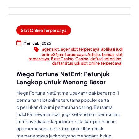
Slot Online Terpercaya
Mei, Sab, 2025
agen slot
,
agen slot terpercaya
,
aplikasi judi
online24jam terpercaya
,
Article
,
bandar slot
terpercaya
,
Best Casino
,
Casino
,
daftar judi online
,
daftar situs judi slot online terpercaya
,
Mega Fortune NetEnt: Petunjuk
Lengkap untuk Menang Besar
Mega Fortune NetEnt merupakan tidak benar no. 1
permainan slot online terutama populer serta
diperlukan di bumi pertaruhan daring. Bersama
judul kemewahan dan juga kebendaan, permainan
ini menyediakan kejadian melakukan permainan
apa memesona beserta probabilitas untuk
memenangkan jackpot yang mengganti hidup.