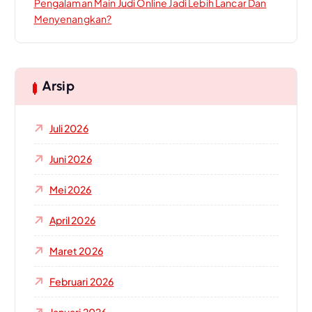
Pengalaman Main Judi Online Jadi Lebih Lancar Dan
Menyenangkan?
Arsip
Juli 2026
Juni 2026
Mei 2026
April 2026
Maret 2026
Februari 2026
Januari 2026