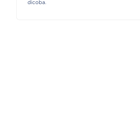
dicoba.