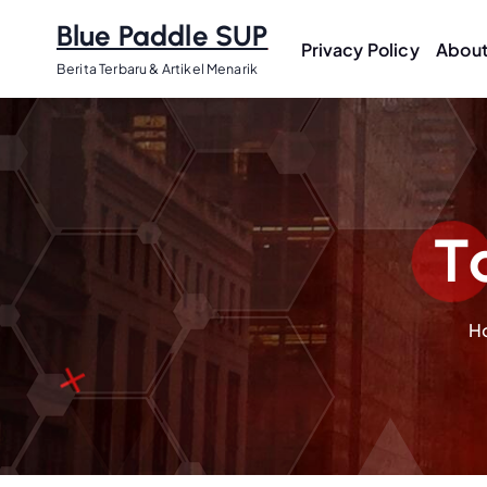
S
Blue Paddle SUP
k
Privacy Policy
About
Berita Terbaru & Artikel Menarik
i
p
t
o
c
o
T
n
t
e
H
n
t