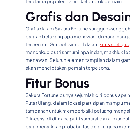
terutama populer dalam kelompok pemain.
Grafis dan Desai
Grafis dalam Sakura Fortune sungguh-sungguh
bagian belakang apa menawan, di mana bunga 
terbenam. Simbol-simbol dalam
situs slot qris
mencakup putri samurai apa indah, makhluk le
menawan. Seluruh elemen tampilan dalam game 
akan menciptakan pemain terpesona.
Fitur Bonus
Sakura Fortune punya sejumlah ciri bonus apa
Putar Ulang, dalam lokasi partisipan mampu 
tambahan untuk memperbaiki peluang mengalahk
Princess, di dimana putri samurai bakal muncu
bagi menaikkan probabilitas pelaku guna me