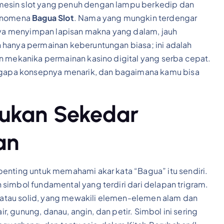
mesin slot yang penuh dengan lampu berkedip dan
fenomena
Bagua Slot
. Nama yang mungkin terdengar
rnya menyimpan lapisan makna yang dalam, jauh
 hanya permainan keberuntungan biasa; ini adalah
an mekanika permainan kasino digital yang serba cepat.
mengapa konsepnya menarik, dan bagaimana kamu bisa
ukan Sekedar
an
penting untuk memahami akar kata “Bagua” itu sendiri.
simbol fundamental yang terdiri dari delapan trigram.
us atau solid, yang mewakili elemen-elemen alam dan
ir, gunung, danau, angin, dan petir. Simbol ini sering