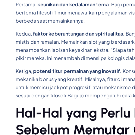
Pertama,
keunikan dan kedalaman tema
. Bagi pem
bertema filosofi Timur menawarkan pengalaman visu
berbeda saat memainkannya.
Kedua,
faktor keberuntungan dan spiritualitas
. Ban
mistis dan ramalan. Memainkan slot yang berdasar
menambahkan lapisan keyakinan ekstra. “Siapa tahu
pikir mereka. Ini menambah dimensi psikologis da
Ketiga,
potensi fitur permainan yang inovatif
. Kon
mekanika bonus yang kreatif. Misalnya, fitur di 
untuk memicu jackpot progresif, atau mekanisme di
sesuai dengan filosofi Bagua) mempengaruhi cara ker
Hal-Hal yang Perlu
Sebelum Memutar 