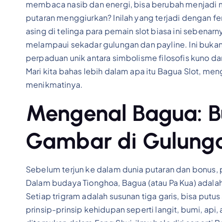
membaca nasib dan energi, bisa berubah menjadi 
putaran menggiurkan? Inilah yang terjadi dengan 
asing di telinga para pemain slot biasa ini sebena
melampaui sekadar gulungan dan payline. Ini bukan
perpaduan unik antara simbolisme filosofis kuno d
Mari kita bahas lebih dalam apa itu Bagua Slot, 
menikmatinya.
Mengenal Bagua: B
Gambar di Gulung
Sebelum terjun ke dalam dunia putaran dan bonus, 
Dalam budaya Tionghoa, Bagua (atau Pa Kua) adalah 
Setiap trigram adalah susunan tiga garis, bisa put
prinsip-prinsip kehidupan seperti langit, bumi, api, a