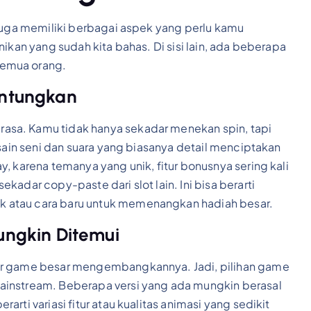
uga memiliki berbagai aspek yang perlu kamu
nikan yang sudah kita bahas. Di sisi lain, ada beberapa
semua orang.
ntungkan
asa. Kamu tidak hanya sekadar menekan spin, tapi
esain seni dan suara yang biasanya detail menciptakan
, karena temanya yang unik, fitur bonusnya sering kali
sekadar copy-paste dari slot lain. Ini bisa berarti
 atau cara baru untuk memenangkan hadiah besar.
ngkin Ditemui
der game besar mengembangkannya. Jadi, pilihan game
ainstream. Beberapa versi yang ada mungkin berasal
rti variasi fitur atau kualitas animasi yang sedikit