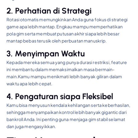
2. Perhatian di Strategi
Rotasi otomatis memungkinkan Anda guna fokus di strategi
game apa lebih mantap. Engkau mampu memperhatikan
pola gim serta membuat putusan akhir siapa lebih besar
mantap bebas terusik oleh perbuatan manuskrip.
3. Menyimpan Waktu
Kepada mereka semua yang punya durasi restriksi, feature
ini membantu dalam memaksimalkan masa bermain-
main.Kamu mampu menikmati lebih banyak giliran dalam
waktu apa lebih cepat.
4. Pengaturan siapa Fleksibel
Kamu bisa menyusun kendala kehilangan serta keberhasilan,
sehingga menyampaikan kontrol lebih banyak gigantic dari
bankroll Anda. Ini penting guna menjaga gim stabil selamat
dan juga mengasyikkan.