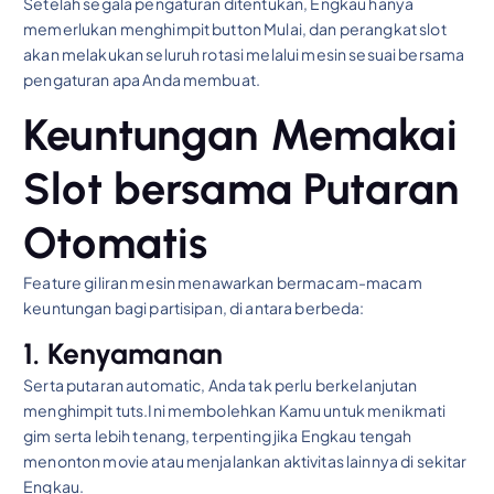
Setelah segala pengaturan ditentukan, Engkau hanya
memerlukan menghimpit button Mulai, dan perangkat slot
akan melakukan seluruh rotasi melalui mesin sesuai bersama
pengaturan apa Anda membuat.
Keuntungan Memakai
Slot bersama Putaran
Otomatis
Feature giliran mesin menawarkan bermacam-macam
keuntungan bagi partisipan, di antara berbeda:
1. Kenyamanan
Serta putaran automatic, Anda tak perlu berkelanjutan
menghimpit tuts.Ini membolehkan Kamu untuk menikmati
gim serta lebih tenang, terpenting jika Engkau tengah
menonton movie atau menjalankan aktivitas lainnya di sekitar
Engkau.