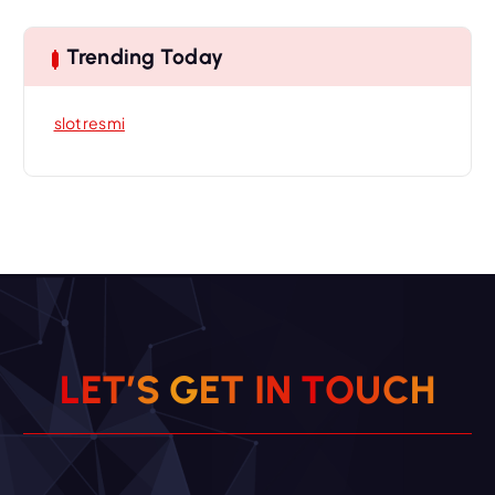
Trending Today
slot resmi
L
E
T
’
S
G
E
T
I
N
T
O
U
C
H