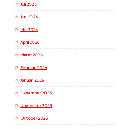
Juli 2026
Juni 2026
Mei 2026
April 2026
Maret 2026
Februari 2026
Januari 2026
Desember 2025
November 2025
Oktober 2025