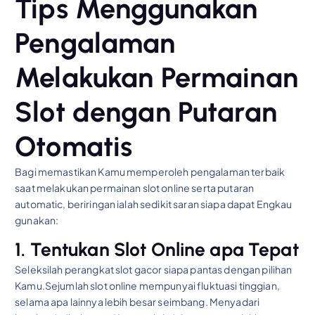
Tips Menggunakan
Pengalaman
Melakukan Permainan
Slot dengan Putaran
Otomatis
Bagi memastikan Kamu memperoleh pengalaman terbaik
saat melakukan permainan slot online serta putaran
automatic, beriringan ialah sedikit saran siapa dapat Engkau
gunakan:
1. Tentukan Slot Online apa Tepat
Seleksilah perangkat slot gacor siapa pantas dengan pilihan
Kamu.Sejumlah slot online mempunyai fluktuasi tinggian,
selama apa lainnya lebih besar seimbang. Menyadari